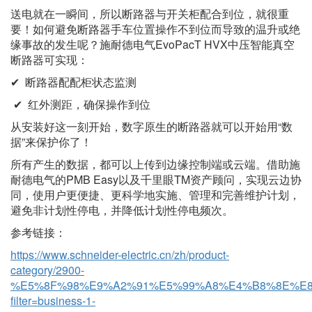
送电就在一瞬间，所以断路器与开关柜配合到位，就很重
要！如何避免断路器手车位置操作不到位而导致的温升或绝
缘事故的发生呢？施耐德电气
EvoPacT HVX中压智能真空
断路器可实现：
✔
断路器配配柜状态监测
✔
红外测距，确保操作到位
从安装好这一刻开始，数字原生的断路器就可以开始用
“数
据”来保护你了！
所有产生的数据，都可以上传到边缘控制端或云端。借助施
耐德电气的
PMB Easy以及千里眼TM资产顾问，实现云边协
同，使用户更便捷、更科学地实施、管理和完善维护计划，
避免非计划性停电，并降低计划性停电频次。
参考链接：
https://www.schneider-electric.cn/zh/product-
category/2900-
%E5%8F%98%E9%A2%91%E5%99%A8%E4%B8%8E%E
filter=business-1-