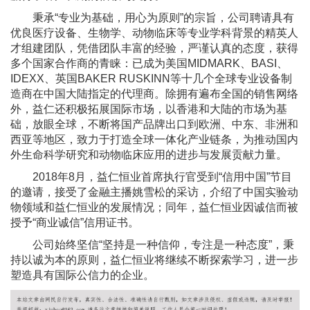
秉承“专业为基础，用心为原则”的宗旨，公司聘请具有
优良医疗设备、生物学、动物临床等专业学科背景的精英人
才组建团队，凭借团队丰富的经验，严谨认真的态度，获得
多个国家合作商的青睐：已成为美国MIDMARK、BASI、
IDEXX、英国BAKER RUSKINN等十几个全球专业设备制
造商在中国大陆指定的代理商。除拥有遍布全国的销售网络
外，益仁还积极拓展国际市场，以香港和大陆的市场为基
础，放眼全球，不断将国产品牌出口到欧洲、中东、非洲和
西亚等地区，致力于打造全球一体化产业链条，为推动国内
外生命科学研究和动物临床应用的进步与发展贡献力量。
2018年8月，益仁恒业首席执行官受到“信用中国”节目
的邀请，接受了金融主播姚雪松的采访，介绍了中国实验动
物领域和益仁恒业的发展情况；同年，益仁恒业因诚信而被
授予“商业诚信”信用证书。
公司始终坚信“坚持是一种信仰，专注是一种态度”，秉
持以诚为本的原则，益仁恒业将继续不断探索学习，进一步
塑造具有国际公信力的企业。