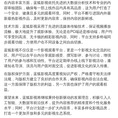
在内容丰富方面，蓝狐影视依托先进的大数据分析技术和专业的内
容审核团队，确保每一部上线作品均具有高品质，这为用户打造了
一个安全、健康且多元的观看环境。同时，平台不断引进国内外最
新最热影视作品，及时更新内容库，保持内容的新鲜感。
技术方面，蓝狐影视采用了先进的流媒体传输技术，保证视频播放
流畅，极大地提升了观影体验。无论是在PC端还是移动端，用户均
可享受到高清、无卡顿的精彩影视内容。同时，平台支持多终端同
步观看功能，方便用户在不同设备之间自由切换。
蓝狐影视不仅仅是一个影视观看平台，更是一个影视文化交流的社
区。用户可以在平台内分享观影感受、撰写影评、参与讨论，增强
了用户的参与感和互动性。平台还定期举办线上线下影视活动，邀
请知名导演、演员与用户面对面交流，促进影视文化的深入传播。
在版权保护方面，蓝狐影视高度重视知识产权，严格遵守相关法律
法规，与版权方建立了良好的合作关系，确保影视内容合法合规。
这一方面保障了版权方的利益，另一方面也保护了用户的观看权
益。
展望未来，蓝狐影视将继续秉持创新驱动的发展理念，积极引入人
工智能、大数据等前沿技术，提升内容推荐的精准度和个性化服务
水平；同时，平台计划进一步扩大内容库，丰富多样化影视品类，
打造一个更加开放和多元的影视生态系统。