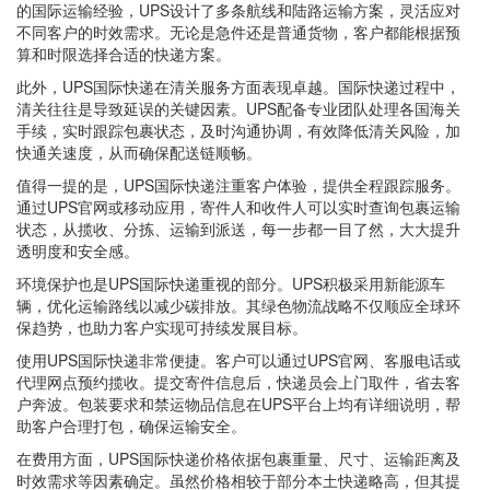
的国际运输经验，UPS设计了多条航线和陆路运输方案，灵活应对
不同客户的时效需求。无论是急件还是普通货物，客户都能根据预
算和时限选择合适的快递方案。
此外，UPS国际快递在清关服务方面表现卓越。国际快递过程中，
清关往往是导致延误的关键因素。UPS配备专业团队处理各国海关
手续，实时跟踪包裹状态，及时沟通协调，有效降低清关风险，加
快通关速度，从而确保配送链顺畅。
值得一提的是，UPS国际快递注重客户体验，提供全程跟踪服务。
通过UPS官网或移动应用，寄件人和收件人可以实时查询包裹运输
状态，从揽收、分拣、运输到派送，每一步都一目了然，大大提升
透明度和安全感。
环境保护也是UPS国际快递重视的部分。UPS积极采用新能源车
辆，优化运输路线以减少碳排放。其绿色物流战略不仅顺应全球环
保趋势，也助力客户实现可持续发展目标。
使用UPS国际快递非常便捷。客户可以通过UPS官网、客服电话或
代理网点预约揽收。提交寄件信息后，快递员会上门取件，省去客
户奔波。包装要求和禁运物品信息在UPS平台上均有详细说明，帮
助客户合理打包，确保运输安全。
在费用方面，UPS国际快递价格依据包裹重量、尺寸、运输距离及
时效需求等因素确定。虽然价格相较于部分本土快递略高，但其提