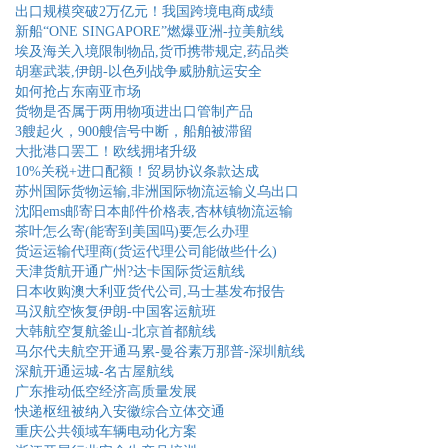
出口规模突破2万亿元！我国跨境电商成绩
新船“ONE SINGAPORE”燃爆亚洲-拉美航线
埃及海关入境限制物品,货币携带规定,药品类
胡塞武装,伊朗-以色列战争威胁航运安全
如何抢占东南亚市场
货物是否属于两用物项进出口管制产品
3艘起火，900艘信号中断，船舶被滞留
大批港口罢工！欧线拥堵升级
10%关税+进口配额！贸易协议条款达成
苏州国际货物运输,非洲国际物流运输义乌出口
沈阳ems邮寄日本邮件价格表,杏林镇物流运输
茶叶怎么寄(能寄到美国吗)要怎么办理
货运运输代理商(货运代理公司能做些什么)
天津货航开通广州?达卡国际货运航线
日本收购澳大利亚货代公司,马士基发布报告
马汉航空恢复伊朗-中国客运航班
大韩航空复航釜山-北京首都航线
马尔代夫航空开通马累-曼谷素万那普-深圳航线
深航开通运城-名古屋航线
广东推动低空经济高质量发展
快递枢纽被纳入安徽综合立体交通
重庆公共领域车辆电动化方案