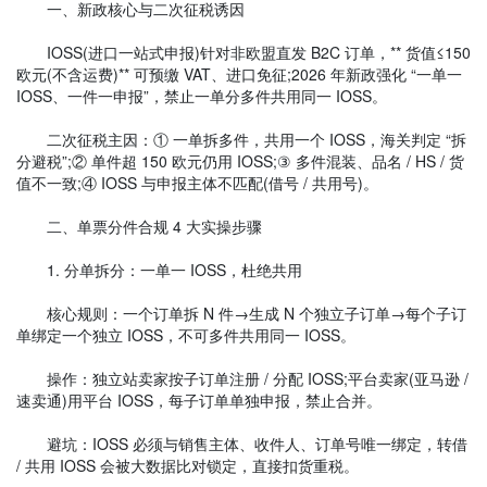
一、新政核心与二次征税诱因
IOSS(进口一站式申报)针对非欧盟直发 B2C 订单，** 货值≤150
欧元(不含运费)** 可预缴 VAT、进口免征;2026 年新政强化 “一单一
IOSS、一件一申报”，禁止一单分多件共用同一 IOSS。
二次征税主因：① 一单拆多件，共用一个 IOSS，海关判定 “拆
分避税”;② 单件超 150 欧元仍用 IOSS;③ 多件混装、品名 / HS / 货
值不一致;④ IOSS 与申报主体不匹配(借号 / 共用号)。
二、单票分件合规 4 大实操步骤
1. 分单拆分：一单一 IOSS，杜绝共用
核心规则：一个订单拆 N 件→生成 N 个独立子订单→每个子订
单绑定一个独立 IOSS，不可多件共用同一 IOSS。
操作：独立站卖家按子订单注册 / 分配 IOSS;平台卖家(亚马逊 /
速卖通)用平台 IOSS，每子订单单独申报，禁止合并。
避坑：IOSS 必须与销售主体、收件人、订单号唯一绑定，转借
/ 共用 IOSS 会被大数据比对锁定，直接扣货重税。