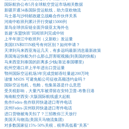
国际航协公布5月全球航空货运市场相关数据
新疆开通34条国际货运航线，助力亚欧物流
马士基与沙特邮政建立战略合作伙伴关系
河南中欧班列累计开行突破15000列
菜鸟全球供应链全面升级亚太海外仓
首趟“东盟快班”回程班列完成中转
上半年浙江中欧班列（义新欧）发运量
美国EIN和ITIN税号有何区别？如何申请？
天津到马来西亚海运几天，有多远吗最新消息最新政策
美国海运快船为什么那么厉害呢视频(到美国的快船)
马来西亚到泰国的距离多少钱(靠近泰国哪里)
杭州空港口岸上半年进出口货运量
鄂州国际空运机场3年完成货邮吞吐量超200万吨
读懂 MSDS 可避免船公司征收高额违约金吗？
国际空运包机，包舱，包集装器是什么意思
受关税影响，大量汽车被滞留在安特卫普-布鲁日港
海南航空西安-大阪国际航线盛大起航
焦作Fedex-焦作联邦快递进口寄件电话
滨州Fedex-滨州联邦快递进口寄件电话
进口货物被海关扣了？三招教你三天放行
美国天马物流(美国天马物流集团)
对多数国家征15%-50%关税，税率高低看“关系”