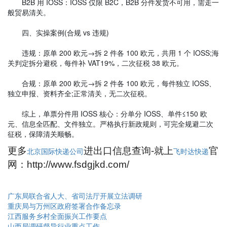
B2B 用 IOSS：IOSS 仅限 B2C，B2B 分件发货不可用，需走一
般贸易清关。
四、实操案例(合规 vs 违规)
违规：原单 200 欧元→拆 2 件各 100 欧元，共用 1 个 IOSS;海
关判定拆分避税，每件补 VAT19%，二次征税 38 欧元。
合规：原单 200 欧元→拆 2 件各 100 欧元，每件独立 IOSS、
独立申报、资料齐全;正常清关，无二次征税。
综上，单票分件用 IOSS 核心：分单分 IOSS、单件≤150 欧
元、信息全匹配、文件独立。严格执行新政规则，可完全规避二次
征税，保障清关顺畅。
更多
进出口信息查询-就上
官
北京国际快递公司
飞时达快递
网：http://www.fsdgjkd.com/
广东局联合省人大、省司法厅开展立法调研
重庆局与万州区政府签署合作备忘录
江西服务乡村全面振兴工作要点
山西局调研督导行业重点工作