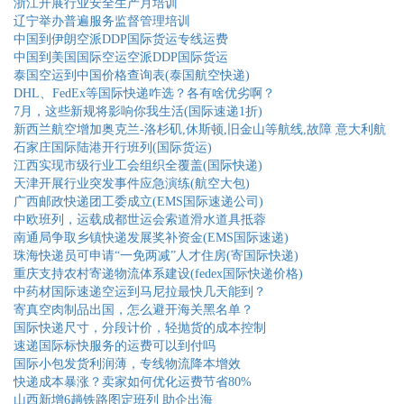
浙江开展行业安全生产月培训
辽宁举办普遍服务监督管理培训
中国到伊朗空派DDP国际货运专线运费
中国到美国国际空运空派DDP国际货运
泰国空运到中国价格查询表(泰国航空快递)
DHL、FedEx等国际快递咋选？各有啥优劣啊？
7月，这些新规将影响你我生活(国际速递1折)
新西兰航空增加奥克兰-洛杉矶,休斯顿,旧金山等航线,故障 意大利航
石家庄国际陆港开行班列(国际货运)
江西实现市级行业工会组织全覆盖(国际快递)
天津开展行业突发事件应急演练(航空大包)
广西邮政快递团工委成立(EMS国际速递公司)
中欧班列，运载成都世运会索道滑水道具抵蓉
南通局争取乡镇快递发展奖补资金(EMS国际速递)
珠海快递员可申请“一免两减”人才住房(寄国际快递)
重庆支持农村寄递物流体系建设(fedex国际快递价格)
中药材国际速递空运到马尼拉最快几天能到？
寄真空肉制品出国，怎么避开海关黑名单？
国际快递尺寸，分段计价，轻抛货的成本控制
速递国际标快服务的运费可以到付吗
国际小包发货利润薄，专线物流降本增效
快递成本暴涨？卖家如何优化运费节省80%
山西新增6趟铁路图定班列 助企出海