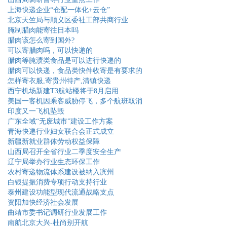
上海快递企业“仓配一体化+云仓”
北京天竺局与顺义区委社工部共商行业
腌制腊肉能寄往日本吗
腊肉该怎么寄到国外?
可以寄腊肉吗，可以快递的
腊肉等腌渍类食品是可以进行快递的
腊肉可以快递，食品类快件收寄是有要求的
怎样寄衣服,寄贵州特产,清镇快递
西宁机场新建T3航站楼将于8月启用
美国一客机因乘客威胁停飞，多个航班取消
印度又一飞机坠毁
广东全域“无废城市”建设工作方案
青海快递行业妇女联合会正式成立
新疆新就业群体劳动权益保障
山西局召开全省行业二季度安全生产
辽宁局举办行业生态环保工作
农村寄递物流体系建设被纳入滨州
白银提振消费专项行动支持行业
泰州建设功能型现代流通战略支点
资阳加快经济社会发展
曲靖市委书记调研行业发展工作
南航北京大兴-杜尚别开航