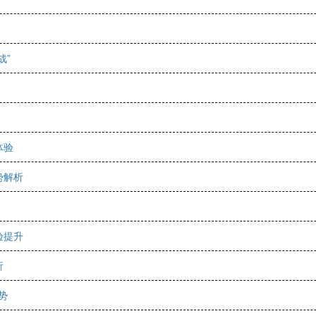
战”
体验
势解析
验提升
析
势