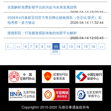
全面解析免费影视平台的兴起与未来发展趋势
2026-04-14 13:20:31
2026年4月最新宝珀官方售后网点核验报告（含迁址/新开）实
地考察・多方验证
2026-04-14 11:52:44
搜搜影院：打造极致观影体验的创新平台解析
2026-04-14 12:03:43
1...
<<
6
7
8
9
10
11
12
13
14
15
16
>>
200
Copyright© 2015-2020 马塘百事通版权所有