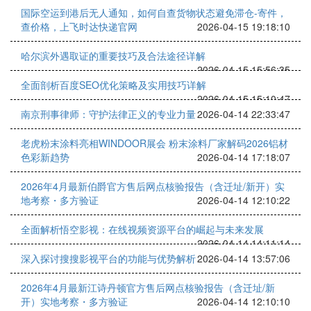
国际空运到港后无人通知，如何自查货物状态避免滞仓-寄件，
查价格，上飞时达快递官网
2026-04-15 19:18:10
哈尔滨外遇取证的重要技巧及合法途径详解
2026-04-15 15:56:35
全面剖析百度SEO优化策略及实用技巧详解
2026-04-15 15:10:47
南京刑事律师：守护法律正义的专业力量
2026-04-14 22:33:47
老虎粉末涂料亮相WINDOOR展会 粉末涂料厂家解码2026铝材
色彩新趋势
2026-04-14 17:18:07
2026年4月最新伯爵官方售后网点核验报告（含迁址/新开）实
地考察・多方验证
2026-04-14 12:10:22
全面解析悟空影视：在线视频资源平台的崛起与未来发展
2026-04-14 14:11:14
深入探讨搜搜影视平台的功能与优势解析
2026-04-14 13:57:06
2026年4月最新江诗丹顿官方售后网点核验报告（含迁址/新
开）实地考察・多方验证
2026-04-14 12:10:10